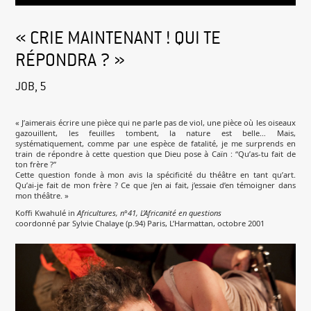
« CRIE MAINTENANT ! QUI TE
RÉPONDRA ? »
JOB, 5
« J’aimerais écrire une pièce qui ne parle pas de viol, une pièce où les oiseaux
gazouillent, les feuilles tombent, la nature est belle… Mais,
systématiquement, comme par une espèce de fatalité, je me surprends en
train de répondre à cette question que Dieu pose à Caïn : “Qu’as-tu fait de
ton frère ?”
Cette question fonde à mon avis la spécificité du théâtre en tant qu’art.
Qu’ai-je fait de mon frère ? Ce que j’en ai fait, j’essaie d’en témoigner dans
mon théâtre. »
Koffi Kwahulé in
Africultures, n°41, L’Africanité en questions
coordonné par Sylvie Chalaye (p.94) Paris, L’Harmattan, octobre 2001