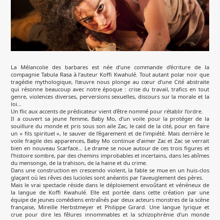
La Mélancolie des barbares est née d’une commande d’écriture de la
compagnie Tabula Rasa à l’auteur Koffi Kwahulé. Tout autant polar noir que
tragédie mythologique, l’œuvre nous plonge au cœur d’une Cité abstraite
qui résonne beaucoup avec notre époque : crise du travail, trafics en tout
genre, violences diverses, perversions sexuelles, discours sur la morale et la
loi…
Un flic aux accents de prédicateur vient d’être nommé pour rétablir l’ordre.
Il a couvert sa jeune femme, Baby Mo, d’un voile pour la protéger de la
souillure du monde et pris sous son aile Zac, le caïd de la cité, pour en faire
un « fils spirituel », le sauver de l’égarement et de l’impiété. Mais derrière le
voile fragile des apparences, Baby Mo continue d’aimer Zac et Zac se verrait
bien en nouveau Scarface… Le drame se noue autour de ces trois figures et
l’histoire sombre, par des chemins improbables et incertains, dans les abîmes
du mensonge, de la trahison, de la haine et du crime.
Dans une construction en crescendo violent, la fable se mue en un huis-clos
glaçant où les rêves des lucioles sont anéantis par l’aveuglement des pères.
Mais le vrai spectacle réside dans le déploiement envoûtant et vénéneux de
la langue de Koffi Kwahulé. Elle est portée dans cette création par une
équipe de jeunes comédiens entraînés par deux acteurs monstres de la scène
française, Mireille Herbstmeyer et Philippe Girard. Une langue lyrique et
crue pour dire les fêlures innommables et la schizophrénie d’un monde