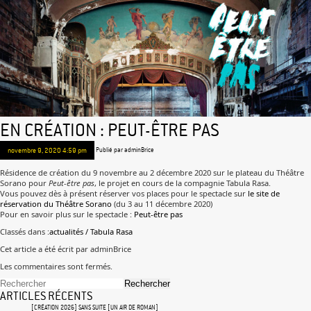
EN CRÉATION : PEUT-ÊTRE PAS
novembre 9, 2020 4:59 pm
Publié par
adminBrice
Résidence de création du 9 novembre au 2 décembre 2020 sur le plateau du Théâtre
Sorano pour
Peut-être pas
, le projet en cours de la compagnie Tabula Rasa.
Vous pouvez dès à présent réserver vos places pour le spectacle sur
le site de
réservation du Théâtre Sorano
(du 3 au 11 décembre 2020)
Pour en savoir plus sur le spectacle :
Peut-être pas
Classés dans :
actualités / Tabula Rasa
Cet article a été écrit par adminBrice
Les commentaires sont fermés.
Rechercher
ARTICLES RÉCENTS
[CRÉATION 2026] SANS SUITE [UN AIR DE ROMAN]