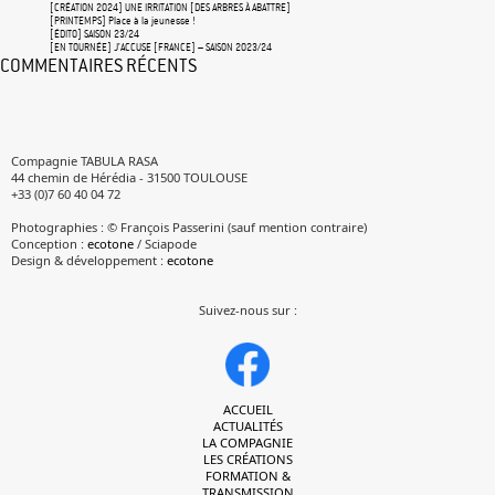
[CRÉATION 2024] UNE IRRITATION [DES ARBRES À ABATTRE]
[PRINTEMPS] Place à la jeunesse !
[ÉDITO] SAISON 23/24
[EN TOURNÉE] J’ACCUSE [FRANCE] – SAISON 2023/24
COMMENTAIRES RÉCENTS
Compagnie TABULA RASA
44 chemin de Hérédia - 31500 TOULOUSE
+33 (0)7 60 40 04 72
Photographies : © François Passerini (sauf mention contraire)
Conception :
ecotone
/ Sciapode
Design & développement :
ecotone
Suivez-nous sur :
ACCUEIL
ACTUALITÉS
LA COMPAGNIE
LES CRÉATIONS
FORMATION &
TRANSMISSION