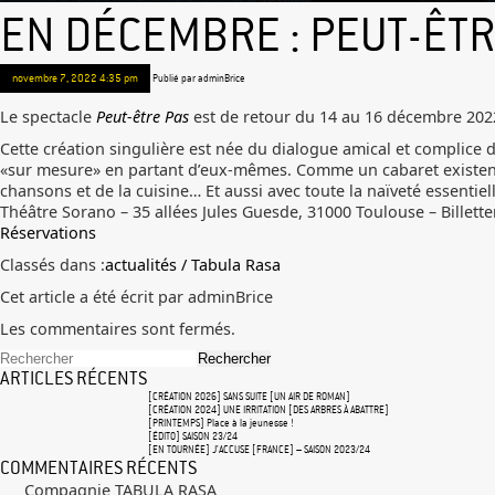
EN DÉCEMBRE : PEUT-ÊTR
novembre 7, 2022 4:35 pm
Publié par
adminBrice
Le spectacle
Peut-être Pas
est de retour du 14 au 16 décembre 202
Cette création singulière est née du dialogue amical et complice
«sur mesure» en partant d’eux-mêmes. Comme un cabaret existentie
chansons et de la cuisine… Et aussi avec toute la naïveté essentiel
Théâtre Sorano – 35 allées Jules Guesde, 31000 Toulouse – Billetter
Réservations
Classés dans :
actualités / Tabula Rasa
Cet article a été écrit par adminBrice
Les commentaires sont fermés.
Rechercher
ARTICLES RÉCENTS
[CRÉATION 2026] SANS SUITE [UN AIR DE ROMAN]
[CRÉATION 2024] UNE IRRITATION [DES ARBRES À ABATTRE]
[PRINTEMPS] Place à la jeunesse !
[ÉDITO] SAISON 23/24
[EN TOURNÉE] J’ACCUSE [FRANCE] – SAISON 2023/24
COMMENTAIRES RÉCENTS
Compagnie TABULA RASA